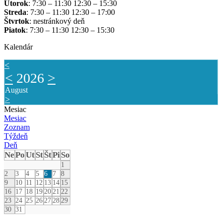
Utorok
: 7:30 – 11:30 12:30 – 15:30
Streda
: 7:30 – 11:30 12:30 – 17:00
Štvrtok
: nestránkový deň
Piatok
: 7:30 – 11:30 12:30 – 15:30
Kalendár
<
<
2026
>
August
>
Mesiac
Mesiac
Zoznam
Týždeň
Deň
Ne
Po
Ut
St
Št
Pi
So
1
2
3
4
5
6
7
8
9
10
11
12
13
14
15
16
17
18
19
20
21
22
23
24
25
26
27
28
29
30
31