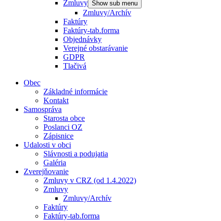
Zmluvy
Show sub menu
Zmluvy/Archív
Faktúry
Faktúry-tab.forma
Objednávky
Verejné obstarávanie
GDPR
Tlačivá
Obec
Základné informácie
Kontakt
Samospráva
Starosta obce
Poslanci OZ
Zápisnice
Udalosti v obci
Slávnosti a podujatia
Galéria
Zverejňovanie
Zmluvy v CRZ (od 1.4.2022)
Zmluvy
Zmluvy/Archív
Faktúry
Faktúry-tab.forma