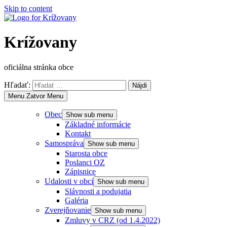
Skip to content
Krížovany
oficiálna stránka obce
Hľadať:
Menu
Zatvor Menu
Obec
Show sub menu
Základné informácie
Kontakt
Samospráva
Show sub menu
Starosta obce
Poslanci OZ
Zápisnice
Udalosti v obci
Show sub menu
Slávnosti a podujatia
Galéria
Zverejňovanie
Show sub menu
Zmluvy v CRZ (od 1.4.2022)