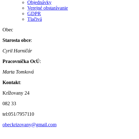
Objednávky
Verejné obstarávanie
GDPR
Tlačivá
Obec
Starosta obce
:
Cyril Harničár
Pracovníčka OcÚ
:
Marta Tomková
Kontakt
:
Krížovany 24
082 33
tel:051/7957110
obeckrizovany@gmail.com